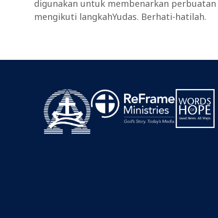
digunakan untuk membenarkan perbuatan y
mengikuti langkahYudas. Berhati-hatilah.