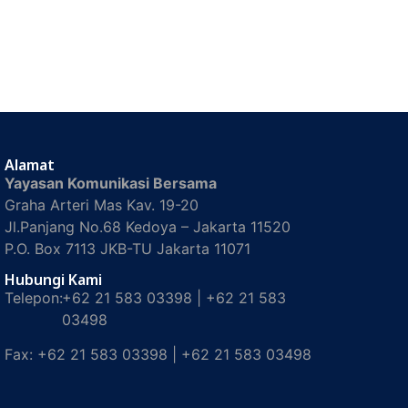
Alamat
Yayasan Komunikasi Bersama
Graha Arteri Mas Kav. 19-20
Jl.Panjang No.68 Kedoya – Jakarta 11520
P.O. Box 7113 JKB-TU Jakarta 11071
Hubungi Kami
Telepon:
+62 21 583 03398 | +62 21 583
03498
Fax:
+62 21 583 03398 | +62 21 583 03498