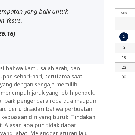
esempatan yang baik untuk
Min
n Yesus.
26:16)
2
9
16
si bahwa kamu salah arah, dan
23
upan sehari-hari, terutama saat
30
g yang dengan sengaja memilih
n menempuh jarak yang lebih pendek.
aja, baik pengendara roda dua maupun
kan, perlu disadari bahwa perbuatan
kebiasaan diri yang buruk. Tindakan
t. Alasan apa pun tidak dapat
ng jahat. Melanggar aturan lalu