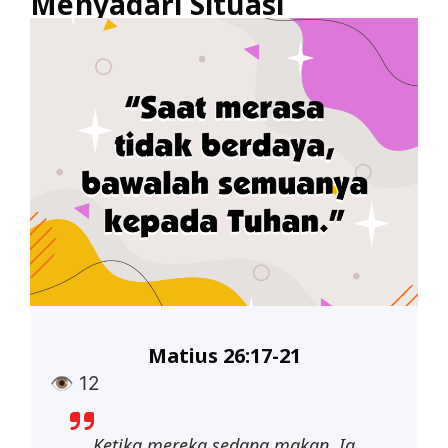
Menyadari Situasi
Matius 26:17-21
👁
12
Ketika
mereka
sedang
makan,
Ia