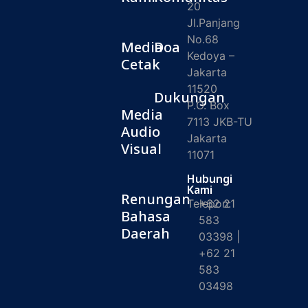
20
Jl.Panjang
No.68
Media
Doa
Kedoya –
Cetak
Jakarta
11520
Dukungan
P.O. Box
Media
7113 JKB-TU
Audio
Jakarta
Visual
11071
Hubungi
Kami
Renungan
Telepon:
+62 21
Bahasa
583
Daerah
03398 |
+62 21
583
03498