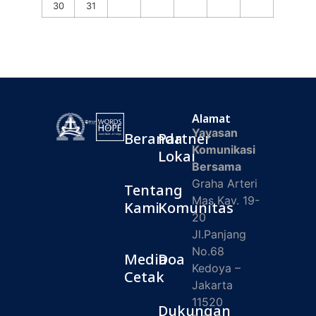
30
31
Alamat
Yayasan
Beranda
Partner
Komunikasi
Lokal
Bersama
Graha Arteri
Tentang
Mas Kav. 19-
Kami
Komunitas
20
Jl.Panjang
No.68
Media
Doa
Kedoya –
Cetak
Jakarta
11520
Dukungan