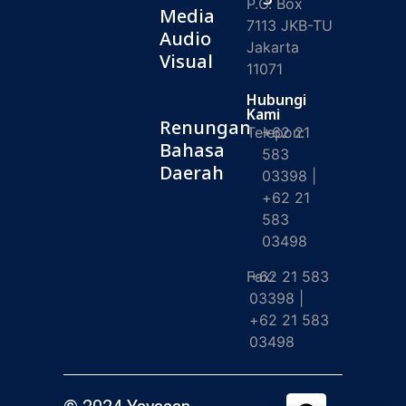
P.O. Box
Media
7113 JKB-TU
Audio
Jakarta
Visual
11071
Hubungi
Kami
Renungan
Telepon:
+62 21
Bahasa
583
Daerah
03398 |
+62 21
583
03498
Fax:
+62 21 583
03398 |
+62 21 583
03498