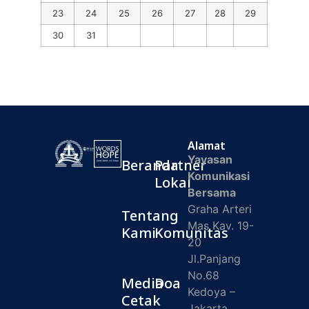
23
24
25
26
27
28
29
30
31
Alamat
Yayasan
Beranda
Partner
Komunikasi
Lokal
Bersama
Graha Arteri
Tentang
Mas Kav. 19-
Kami
Komunitas
20
Jl.Panjang
No.68
Media
Doa
Kedoya –
Cetak
Jakarta