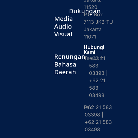
11520
Dukungan
P.O. Box
Media
7113 JKB-TU
Audio
Jakarta
Visual
11071
Hubungi
Kami
Renungan
Telepon:
+62 21
Bahasa
583
Daerah
03398 |
+62 21
583
03498
Fax:
+62 21 583
03398 |
+62 21 583
03498