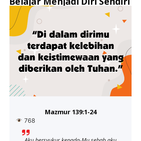
Belajar Menjadi Diri Sendiri
Mazmur 139:1-24
768
Aku bersyukur kepada-Mu sebab aku