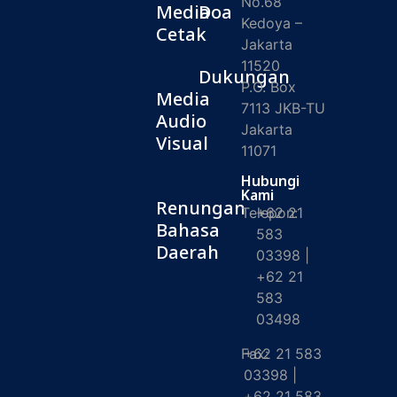
No.68
Media
Doa
Kedoya –
Cetak
Jakarta
11520
Dukungan
P.O. Box
Media
7113 JKB-TU
Audio
Jakarta
Visual
11071
Hubungi
Kami
Renungan
Telepon:
+62 21
Bahasa
583
Daerah
03398 |
+62 21
583
03498
Fax:
+62 21 583
03398 |
+62 21 583