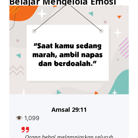
Belajar Mengelola Emosi
Amsal 29:11
👁
1,099
Orang
bebal
melampiaskan
seluruh