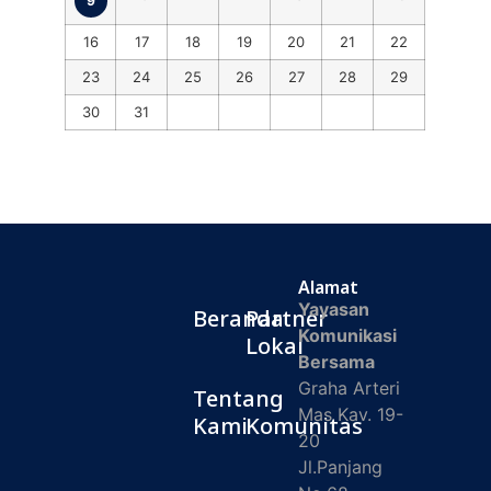
9
16
17
18
19
20
21
22
23
24
25
26
27
28
29
30
31
Alamat
Yayasan
Beranda
Partner
Komunikasi
Lokal
Bersama
Graha Arteri
Tentang
Mas Kav. 19-
Kami
Komunitas
20
Jl.Panjang