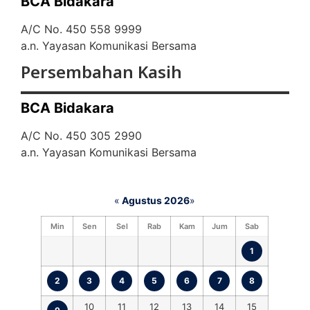
BCA Bidakara
A/C No. 450 558 9999
a.n. Yayasan Komunikasi Bersama
Persembahan Kasih
BCA Bidakara
A/C No. 450 305 2990
a.n. Yayasan Komunikasi Bersama
«
Agustus 2026
»
Min
Sen
Sel
Rab
Kam
Jum
Sab
1
2
3
4
5
6
7
8
10
11
12
13
14
15