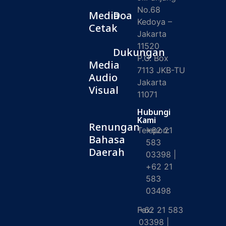
No.68
Media
Doa
Kedoya –
Cetak
Jakarta
11520
Dukungan
P.O. Box
Media
7113 JKB-TU
Audio
Jakarta
Visual
11071
Hubungi
Kami
Renungan
Telepon:
+62 21
Bahasa
583
Daerah
03398 |
+62 21
583
03498
Fax:
+62 21 583
03398 |