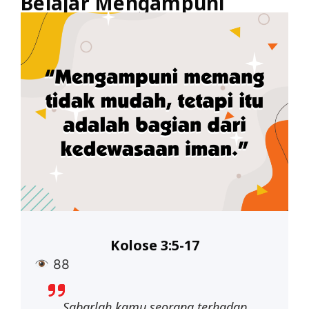
Belajar Mengampuni
Kolose 3:5-17
88
Sabarlah
kamu
seorang
terhadap