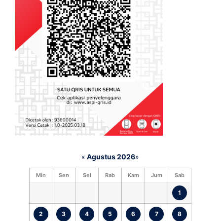
«
Agustus 2026
»
Min
Sen
Sel
Rab
Kam
Jum
Sab
1
2
3
4
5
6
7
8