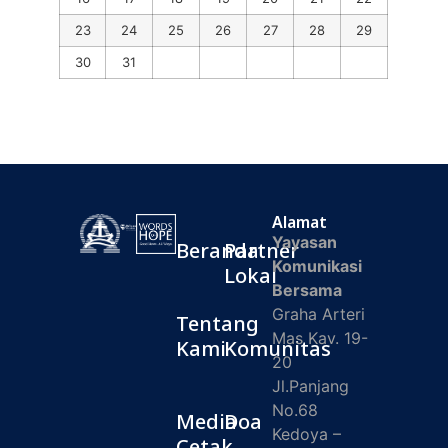
23
24
25
26
27
28
29
30
31
Alamat
Yayasan
Beranda
Partner
Komunikasi
Lokal
Bersama
Graha Arteri
Tentang
Mas Kav. 19-
Kami
Komunitas
20
Jl.Panjang
No.68
Media
Doa
Kedoya –
Cetak