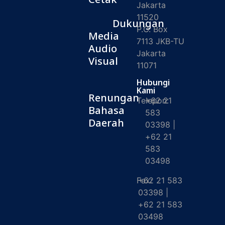
Jakarta
11520
Dukungan
P.O. Box
Media
7113 JKB-TU
Audio
Jakarta
Visual
11071
Hubungi
Kami
Renungan
Telepon:
+62 21
Bahasa
583
Daerah
03398 |
+62 21
583
03498
Fax:
+62 21 583
03398 |
+62 21 583
03498