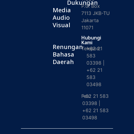
Dukungan
P.O. Box
Media
7113 JKB-TU
Audio
Jakarta
Visual
11071
Hubungi
Kami
Renungan
Telepon:
+62 21
Bahasa
583
Daerah
03398 |
+62 21
583
03498
Fax:
+62 21 583
03398 |
+62 21 583
03498