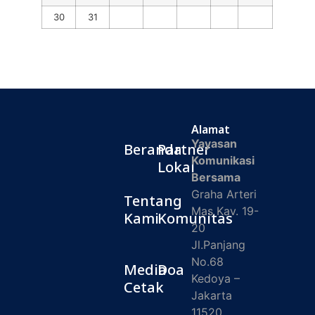
30
31
Alamat
Yayasan
Beranda
Partner
Komunikasi
Lokal
Bersama
Graha Arteri
Tentang
Mas Kav. 19-
Kami
Komunitas
20
Jl.Panjang
No.68
Media
Doa
Kedoya –
Cetak
Jakarta
11520