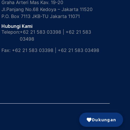
Graha Arteri Mas Kav. 19-20
Jl.Panjang No.68 Kedoya – Jakarta 11520
P.O. Box 7113 JKB-TU Jakarta 11071
Hubungi Kami
Telepon:
+62 21 583 03398 | +62 21 583
03498
Fax:
+62 21 583 03398 | +62 21 583 03498
Dukungan