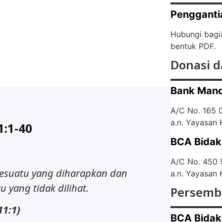
Pengganti
Hubungi bagi
bentuk PDF.
Donasi d
Bank Mand
A/C No. 165
a.n. Yayasan
1:1-40
BCA Bidak
A/C No. 450
esuatu
yang
diharapkan
dan
a.n. Yayasan
tu
yang
tidak dilihat.
Persemb
11:1)
BCA Bidak