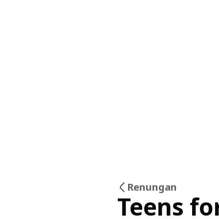
Renungan
Teens fo
26