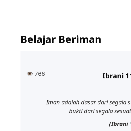
Jun
Belajar Beriman
👁
766
Ibrani 1
Iman
adalah
dasar
dari
segala
s
bukti
dari
segala
sesua
(Ibrani