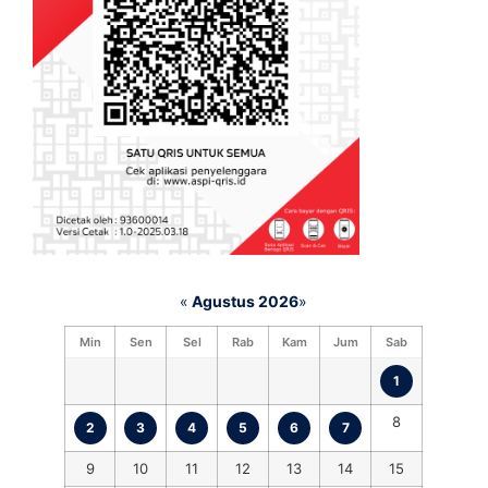
«
Agustus 2026
»
Min
Sen
Sel
Rab
Kam
Jum
Sab
1
8
2
3
4
5
6
7
9
10
11
12
13
14
15