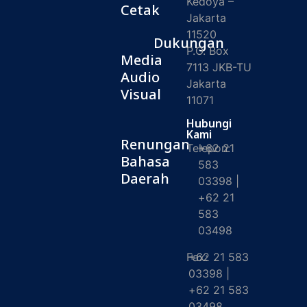
Kedoya –
Cetak
Jakarta
11520
Dukungan
P.O. Box
Media
7113 JKB-TU
Audio
Jakarta
Visual
11071
Hubungi
Kami
Renungan
Telepon:
+62 21
Bahasa
583
Daerah
03398 |
+62 21
583
03498
Fax:
+62 21 583
03398 |
+62 21 583
03498