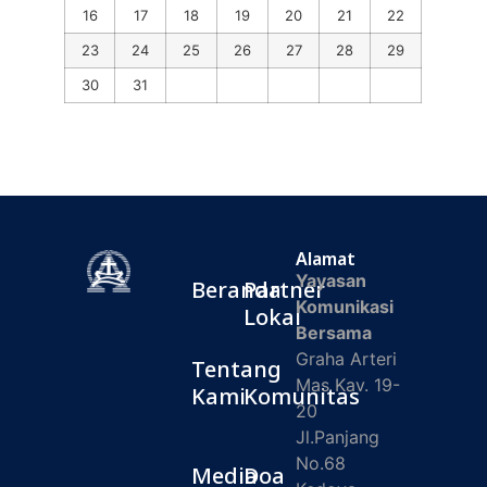
16
17
18
19
20
21
22
23
24
25
26
27
28
29
30
31
Alamat
Yayasan
Beranda
Partner
Komunikasi
Lokal
Bersama
Graha Arteri
Tentang
Mas Kav. 19-
Kami
Komunitas
20
Jl.Panjang
No.68
Media
Doa