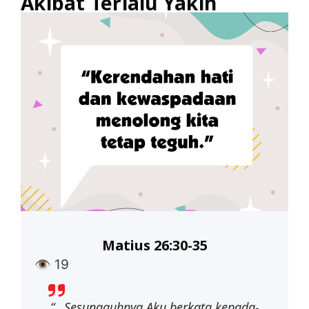
Akibat Terlalu Yakin
Matius 26:30-35
👁
19
“…Sesungguhnya
Aku
berkata
kepada-