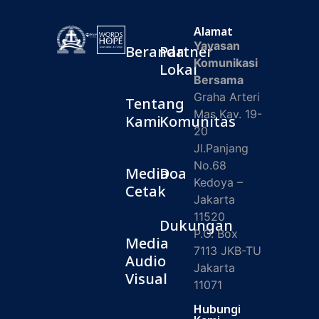
Alamat
Yayasan
Beranda
Partner
Komunikasi
Lokal
Bersama
Graha Arteri
Tentang
Mas Kav. 19-
Kami
Komunitas
20
Jl.Panjang
No.68
Media
Doa
Kedoya –
Cetak
Jakarta
11520
Dukungan
P.O. Box
Media
7113 JKB-TU
Audio
Jakarta
Visual
11071
Hubungi