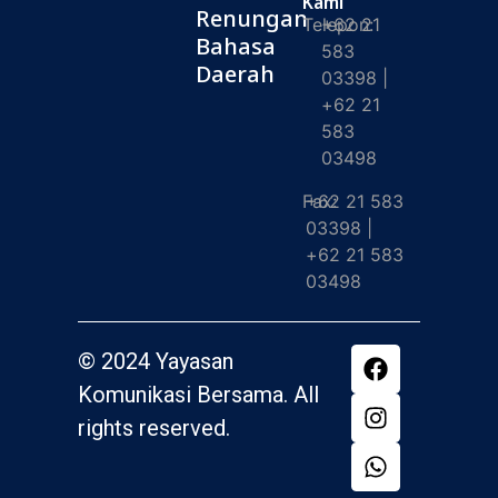
Kami
Renungan
Telepon:
+62 21
Bahasa
583
Daerah
03398 |
+62 21
583
03498
Fax:
+62 21 583
03398 |
+62 21 583
03498
© 2024 Yayasan
Komunikasi Bersama. All
rights reserved.