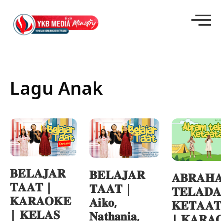
Lagu Anak
𝐁𝐄𝐋𝐀𝐉𝐀𝐑
𝐁𝐄𝐋𝐀𝐉𝐀𝐑
𝐀𝐁𝐑𝐀𝐇
𝐓𝐀𝐀𝐓 |
𝐓𝐀𝐀𝐓 |
𝐓𝐄𝐋𝐀𝐃
𝐊𝐀𝐑𝐀𝐎𝐊𝐄
𝐀𝐢𝐤𝐨,
𝐊𝐄𝐓𝐀𝐀
| 𝐊𝐄𝐋𝐀𝐒
𝐍𝐚𝐭𝐡𝐚𝐧𝐢𝐚,
| 𝐊𝐀𝐑𝐀