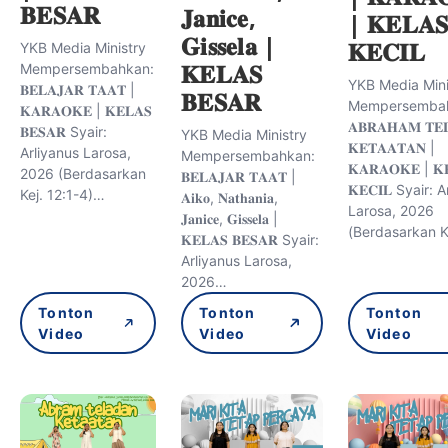
𝐁𝐄𝐒𝐀𝐑
𝐉𝐚𝐧𝐢𝐜𝐞,
| 𝐊𝐄𝐋𝐀
𝐆𝐢𝐬𝐬𝐞𝐥𝐚 |
𝐊𝐄𝐂𝐈𝐋
YKB Media Ministry
𝐊𝐄𝐋𝐀𝐒
Mempersembahkan:
YKB Media Mini
𝐁𝐄𝐋𝐀𝐉𝐀𝐑 𝐓𝐀𝐀𝐓 |
𝐁𝐄𝐒𝐀𝐑
Mempersembah
𝐊𝐀𝐑𝐀𝐎𝐊𝐄 | 𝐊𝐄𝐋𝐀𝐒
𝐀𝐁𝐑𝐀𝐇𝐀𝐌 𝐓𝐄
𝐁𝐄𝐒𝐀𝐑 Syair:
YKB Media Ministry
𝐊𝐄𝐓𝐀𝐀𝐓𝐀𝐍 |
Arliyanus Larosa,
Mempersembahkan:
𝐊𝐀𝐑𝐀𝐎𝐊𝐄 | 𝐊
2026 (Berdasarkan
𝐁𝐄𝐋𝐀𝐉𝐀𝐑 𝐓𝐀𝐀𝐓 |
𝐊𝐄𝐂𝐈𝐋 Syair: 
Kej. 12:1-4)…
𝐀𝐢𝐤𝐨, 𝐍𝐚𝐭𝐡𝐚𝐧𝐢𝐚,
Larosa, 2026
𝐉𝐚𝐧𝐢𝐜𝐞, 𝐆𝐢𝐬𝐬𝐞𝐥𝐚 |
(Berdasarkan K
𝐊𝐄𝐋𝐀𝐒 𝐁𝐄𝐒𝐀𝐑 Syair:
Arliyanus Larosa,
2026…
Tonton
Tonton
Tonton
Video
Video
Video