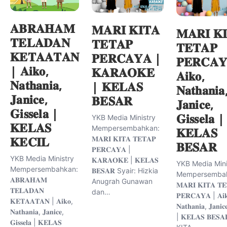
𝐀𝐁𝐑𝐀𝐇𝐀𝐌
𝐌𝐀𝐑𝐈 𝐊𝐈𝐓𝐀
𝐌𝐀𝐑𝐈 𝐊
𝐓𝐄𝐋𝐀𝐃𝐀𝐍
𝐓𝐄𝐓𝐀𝐏
𝐓𝐄𝐓𝐀𝐏
𝐊𝐄𝐓𝐀𝐀𝐓𝐀𝐍
𝐏𝐄𝐑𝐂𝐀𝐘𝐀 |
𝐏𝐄𝐑𝐂𝐀
| 𝐀𝐢𝐤𝐨,
𝐊𝐀𝐑𝐀𝐎𝐊𝐄
𝐀𝐢𝐤𝐨,
𝐍𝐚𝐭𝐡𝐚𝐧𝐢𝐚,
| 𝐊𝐄𝐋𝐀𝐒
𝐍𝐚𝐭𝐡𝐚𝐧𝐢𝐚
𝐉𝐚𝐧𝐢𝐜𝐞,
𝐁𝐄𝐒𝐀𝐑
𝐉𝐚𝐧𝐢𝐜𝐞,
𝐆𝐢𝐬𝐬𝐞𝐥𝐚 |
𝐆𝐢𝐬𝐬𝐞𝐥𝐚 |
YKB Media Ministry
𝐊𝐄𝐋𝐀𝐒
Mempersembahkan:
𝐊𝐄𝐋𝐀𝐒
𝐊𝐄𝐂𝐈𝐋
𝐌𝐀𝐑𝐈 𝐊𝐈𝐓𝐀 𝐓𝐄𝐓𝐀𝐏
𝐁𝐄𝐒𝐀𝐑
𝐏𝐄𝐑𝐂𝐀𝐘𝐀 |
YKB Media Ministry
𝐊𝐀𝐑𝐀𝐎𝐊𝐄 | 𝐊𝐄𝐋𝐀𝐒
YKB Media Mini
Mempersembahkan:
𝐁𝐄𝐒𝐀𝐑 Syair: Hizkia
Mempersembah
𝐀𝐁𝐑𝐀𝐇𝐀𝐌
Anugrah Gunawan
𝐌𝐀𝐑𝐈 𝐊𝐈𝐓𝐀 𝐓𝐄
𝐓𝐄𝐋𝐀𝐃𝐀𝐍
dan…
𝐏𝐄𝐑𝐂𝐀𝐘𝐀 | 𝐀𝐢
𝐊𝐄𝐓𝐀𝐀𝐓𝐀𝐍 | 𝐀𝐢𝐤𝐨,
𝐍𝐚𝐭𝐡𝐚𝐧𝐢𝐚, 𝐉𝐚𝐧𝐢𝐜𝐞
𝐍𝐚𝐭𝐡𝐚𝐧𝐢𝐚, 𝐉𝐚𝐧𝐢𝐜𝐞,
| 𝐊𝐄𝐋𝐀𝐒 𝐁𝐄𝐒
𝐆𝐢𝐬𝐬𝐞𝐥𝐚 | 𝐊𝐄𝐋𝐀𝐒