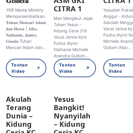
𝐆𝐢𝐬𝐬𝐞𝐥𝐚
ASM GKI
CITRA 1
CITRA 1
YKB Media Ministry
Yesuslah Poko
Mempersembahkan:
Anggur - Kidu
Mari Mengikut Jejak
𝐓𝐮𝐡𝐚𝐧 𝐌𝐞𝐧𝐜𝐚𝐫𝐢 𝐀𝐝𝐚𝐦
Sekolah Mingg
Tuhan Yesus -
𝐝𝐚𝐧 𝐇𝐚𝐰𝐚 | 𝐀𝐢𝐤𝐨,
Vocal Jenna K
Kidung Ceria 219
𝐍𝐚𝐭𝐡𝐚𝐧𝐢𝐚, 𝐉𝐚𝐧𝐢𝐜𝐞,
Purba (Kym) N
Vocal Jenna Kym
𝐆𝐢𝐬𝐬𝐞𝐥𝐚 Tuhan
Michelle Anand
Purba (Kym)
Mencari Adam dan…
Gultom (Nia)…
Nathania Michelle
Anandra Gultom…
Tonton
Tonton
Tonton
Video
Video
Video
Akulah
Yesus
Terang
Bangkit!
Dunia –
Nyanyilah
Kidung
– Kidung
Ceria KC
Ceria KC