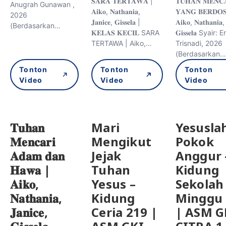
𝐒𝐀𝐑𝐀 𝐓𝐄𝐑𝐓𝐀𝐖𝐀 |
𝐓𝐔𝐇𝐀𝐍 𝐌𝐄𝐍𝐂
Anugrah Gunawan ,
𝐀𝐢𝐤𝐨, 𝐍𝐚𝐭𝐡𝐚𝐧𝐢𝐚,
𝐘𝐀𝐍𝐆 𝐁𝐄𝐑𝐃𝐎
2026
𝐉𝐚𝐧𝐢𝐜𝐞, 𝐆𝐢𝐬𝐬𝐞𝐥𝐚 |
𝐀𝐢𝐤𝐨, 𝐍𝐚𝐭𝐡𝐚𝐧𝐢𝐚, 
(Berdasarkan…
𝐊𝐄𝐋𝐀𝐒 𝐊𝐄𝐂𝐈𝐋 SARA
𝐆𝐢𝐬𝐬𝐞𝐥𝐚 Syair: 
TERTAWA | Aiko,…
Trisnadi, 2026
(Berdasarkan…
Tonton
Tonton
Tonton
Video
Video
Video
𝐓𝐮𝐡𝐚𝐧
Mari
Yesusla
𝐌𝐞𝐧𝐜𝐚𝐫𝐢
Mengikut
Pokok
𝐀𝐝𝐚𝐦 𝐝𝐚𝐧
Jejak
Anggur 
𝐇𝐚𝐰𝐚 |
Tuhan
Kidung
𝐀𝐢𝐤𝐨,
Yesus –
Sekolah
𝐍𝐚𝐭𝐡𝐚𝐧𝐢𝐚,
Kidung
Minggu 
𝐉𝐚𝐧𝐢𝐜𝐞,
Ceria 219 |
| ASM G