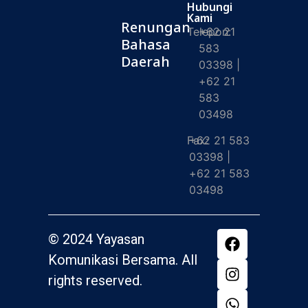
Hubungi
Kami
Renungan
Telepon:
+62 21
Bahasa
583
Daerah
03398 |
+62 21
583
03498
Fax:
+62 21 583
03398 |
+62 21 583
03498
© 2024 Yayasan
Komunikasi Bersama. All
rights reserved.