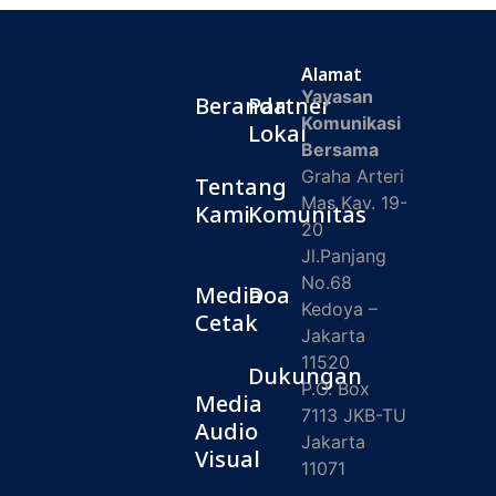
Alamat
Yayasan
Beranda
Partner
Komunikasi
Lokal
Bersama
Graha Arteri
Tentang
Mas Kav. 19-
Kami
Komunitas
20
Jl.Panjang
No.68
Media
Doa
Kedoya –
Cetak
Jakarta
11520
Dukungan
P.O. Box
Media
7113 JKB-TU
Audio
Jakarta
Visual
11071