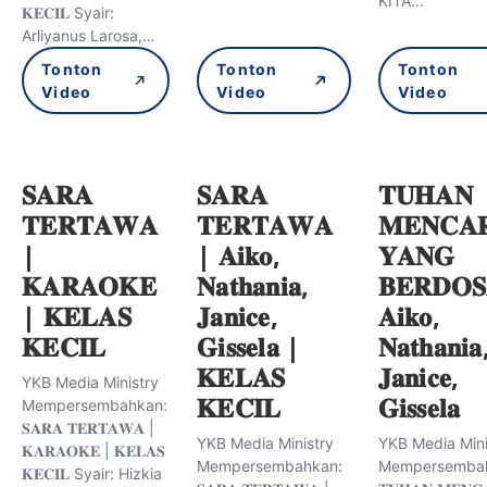
KITA…
𝐊𝐄𝐂𝐈𝐋 Syair:
Arliyanus Larosa,…
Tonton
Tonton
Tonton
Video
Video
Video
𝐒𝐀𝐑𝐀
𝐒𝐀𝐑𝐀
𝐓𝐔𝐇𝐀𝐍
𝐓𝐄𝐑𝐓𝐀𝐖𝐀
𝐓𝐄𝐑𝐓𝐀𝐖𝐀
𝐌𝐄𝐍𝐂𝐀
|
| 𝐀𝐢𝐤𝐨,
𝐘𝐀𝐍𝐆
𝐊𝐀𝐑𝐀𝐎𝐊𝐄
𝐍𝐚𝐭𝐡𝐚𝐧𝐢𝐚,
𝐁𝐄𝐑𝐃𝐎
| 𝐊𝐄𝐋𝐀𝐒
𝐉𝐚𝐧𝐢𝐜𝐞,
𝐀𝐢𝐤𝐨,
𝐊𝐄𝐂𝐈𝐋
𝐆𝐢𝐬𝐬𝐞𝐥𝐚 |
𝐍𝐚𝐭𝐡𝐚𝐧𝐢𝐚
𝐊𝐄𝐋𝐀𝐒
𝐉𝐚𝐧𝐢𝐜𝐞,
YKB Media Ministry
𝐊𝐄𝐂𝐈𝐋
𝐆𝐢𝐬𝐬𝐞𝐥𝐚
Mempersembahkan:
𝐒𝐀𝐑𝐀 𝐓𝐄𝐑𝐓𝐀𝐖𝐀 |
YKB Media Ministry
YKB Media Mini
𝐊𝐀𝐑𝐀𝐎𝐊𝐄 | 𝐊𝐄𝐋𝐀𝐒
Mempersembahkan:
Mempersembah
𝐊𝐄𝐂𝐈𝐋 Syair: Hizkia