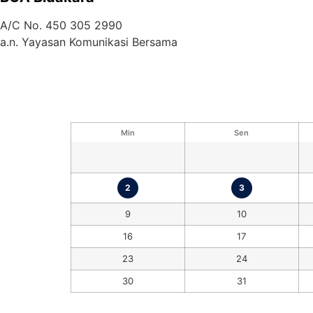
A/C No. 450 305 2990
a.n. Yayasan Komunikasi Bersama
Min
Sen
2
3
9
10
16
17
23
24
30
31