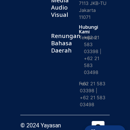
Media
7113 JKB-TU
Audio
Jakarta
Visual
11071
Hubungi
Kami
Renungan
Telepon:
+62 21
Bahasa
583
Daerah
03398 |
+62 21
583
03498
Fax:
+62 21 583
03398 |
+62 21 583
03498
© 2024 Yayasan