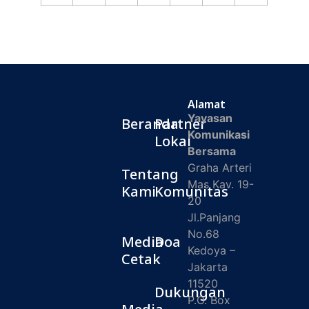
Alamat
Yayasan
Beranda
Partner
Komunikasi
Lokal
Bersama
Graha Arteri
Tentang
Mas Kav. 19-
Kami
Komunitas
20
Jl.Panjang
No.68
Media
Doa
Kedoya –
Cetak
Jakarta
11520
Dukungan
P.O. Box