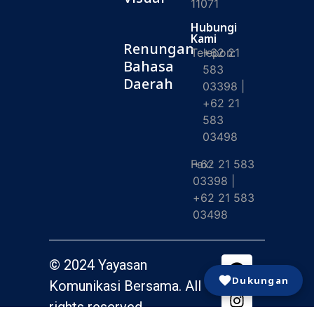
11071
Hubungi
Kami
Renungan
Telepon:
+62 21
Bahasa
583
Daerah
03398 |
+62 21
583
03498
Fax:
+62 21 583
03398 |
+62 21 583
03498
© 2024 Yayasan
Dukungan
Komunikasi Bersama. All
rights reserved.