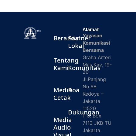
Alamat
Yayasan
Beranda
Partner
Komunikasi
Lokal
Bersama
Graha Arteri
Tentang
Mas Kav. 19-
Kami
Komunitas
20
Jl.Panjang
No.68
Media
Doa
Kedoya –
Cetak
Jakarta
11520
Dukungan
P.O. Box
Media
7113 JKB-TU
Audio
Jakarta
Visual