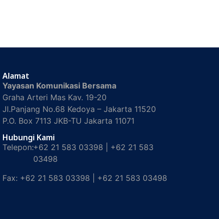
Alamat
Yayasan Komunikasi Bersama
Graha Arteri Mas Kav. 19-20
Jl.Panjang No.68 Kedoya – Jakarta 11520
P.O. Box 7113 JKB-TU Jakarta 11071
Hubungi Kami
Telepon:
+62 21 583 03398 | +62 21 583
03498
Fax:
+62 21 583 03398 | +62 21 583 03498