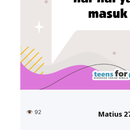
👁
92
Matius 2