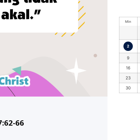
Min
2
9
16
23
30
7:62-66