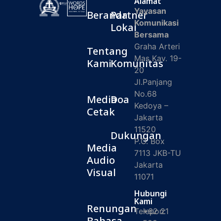
Alamat
Yayasan
Beranda
Partner
Komunikasi
Lokal
Bersama
Graha Arteri
Tentang
Mas Kav. 19-
Kami
Komunitas
20
Jl.Panjang
No.68
Media
Doa
Kedoya –
Cetak
Jakarta
11520
Dukungan
P.O. Box
Media
7113 JKB-TU
Audio
Jakarta
Visual
11071
Hubungi
Kami
Renungan
Telepon:
+62 21
Bahasa