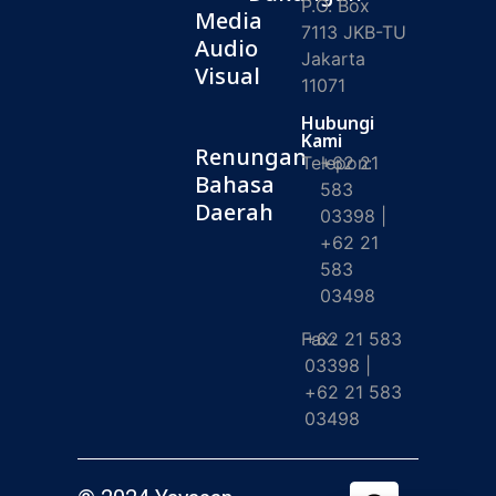
P.O. Box
Media
7113 JKB-TU
Audio
Jakarta
Visual
11071
Hubungi
Kami
Renungan
Telepon:
+62 21
Bahasa
583
Daerah
03398 |
+62 21
583
03498
Fax:
+62 21 583
03398 |
+62 21 583
03498