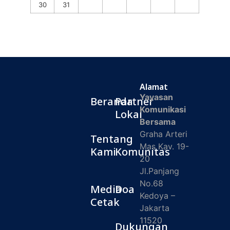
30
31
Alamat
Yayasan
Beranda
Partner
Komunikasi
Lokal
Bersama
Graha Arteri
Tentang
Mas Kav. 19-
Kami
Komunitas
20
Jl.Panjang
No.68
Media
Doa
Kedoya –
Cetak
Jakarta
11520
Dukungan