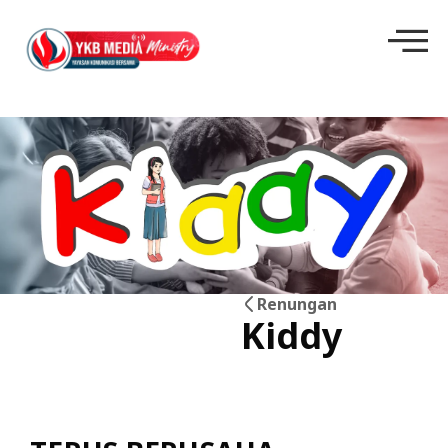
Renungan
Kiddy
19
Jun