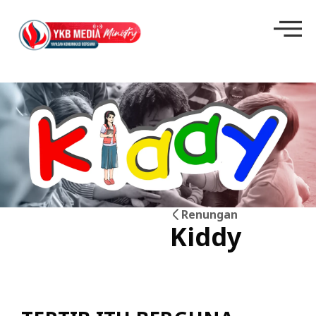
Renungan
Kiddy
18
Mei