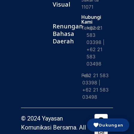
Visual
11071
Hubungi
Kami
Renungan
Telepon:
+62 21
Bahasa
583
Daerah
03398 |
+62 21
583
03498
Fax:
+62 21 583
03398 |
+62 21 583
03498
© 2024 Yayasan
Dukungan
Komunikasi Bersama. All