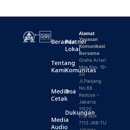
Alamat
Yayasan
Beranda
Partner
Komunikasi
Lokal
Bersama
Graha Arteri
Tentang
Mas Kav. 19-
Kami
Komunitas
20
Jl.Panjang
No.68
Media
Doa
Kedoya –
Cetak
Jakarta
11520
Dukungan
P.O. Box
Media
7113 JKB-TU
Audio
Jakarta