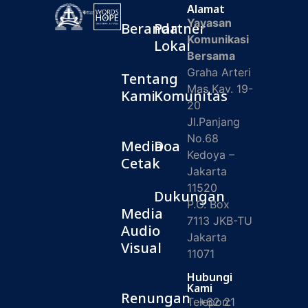
Alamat
Yayasan
Beranda
Partner
Komunikasi
Lokal
Bersama
Graha Arteri
Tentang
Mas Kav. 19-
Kami
Komunitas
20
Jl.Panjang
No.68
Media
Doa
Kedoya –
Cetak
Jakarta
11520
Dukungan
P.O. Box
Media
7113 JKB-TU
Audio
Jakarta
Visual
11071
Hubungi
Kami
Renungan
Telepon:
+62 21