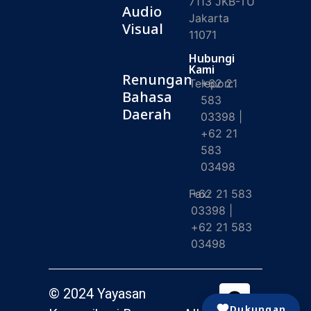
7113 JKB-TU
Audio
Jakarta
Visual
11071
Hubungi
Kami
Renungan
Telepon:
+62 21
Bahasa
583
Daerah
03398 |
+62 21
583
03498
Fax:
+62 21 583
03398 |
+62 21 583
03498
© 2024 Yayasan
Dukungan