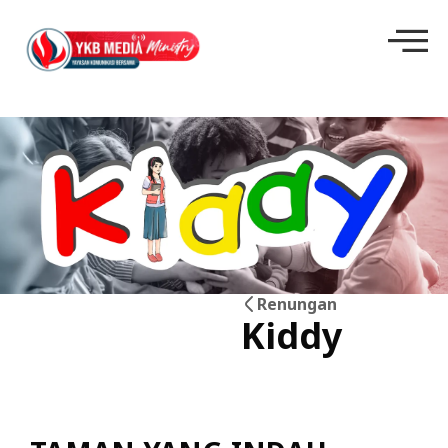
Renungan
Kiddy
09
Jun