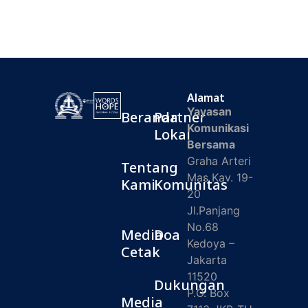
Alamat
Yayasan
Beranda
Partner
Komunikasi
Lokal
Bersama
Graha Arteri
Tentang
Mas Kav. 19-
Kami
Komunitas
20
Jl.Panjang
No.68
Media
Doa
Kedoya –
Cetak
Jakarta
11520
Dukungan
P.O. Box
Media