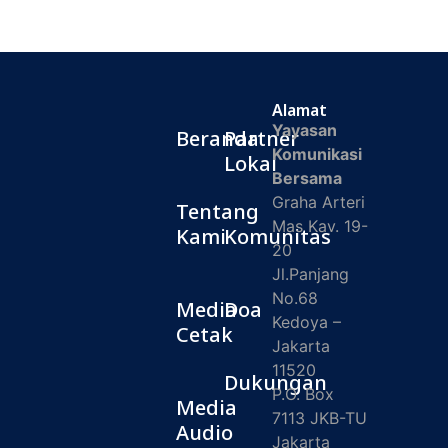
Alamat
Yayasan
Beranda
Partner
Komunikasi
Lokal
Bersama
Graha Arteri
Tentang
Mas Kav. 19-
Kami
Komunitas
20
Jl.Panjang
No.68
Media
Doa
Kedoya –
Cetak
Jakarta
11520
Dukungan
P.O. Box
Media
7113 JKB-TU
Audio
Jakarta