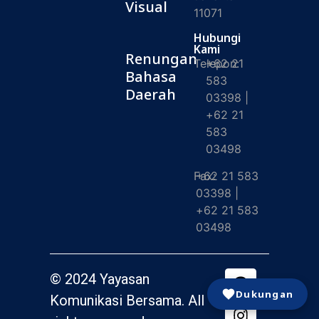
Visual
11071
Hubungi
Kami
Renungan
Telepon:
+62 21
Bahasa
583
Daerah
03398 |
+62 21
583
03498
Fax:
+62 21 583
03398 |
+62 21 583
03498
© 2024 Yayasan
Dukungan
Komunikasi Bersama. All