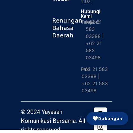
11071
Hubungi
Kami
Renungan
Telepon:
+62 21
Bahasa
583
Daerah
03398 |
+62 21
583
03498
Fax:
+62 21 583
03398 |
+62 21 583
03498
© 2024 Yayasan
Dukungan
Komunikasi Bersama. All
rights reserved.