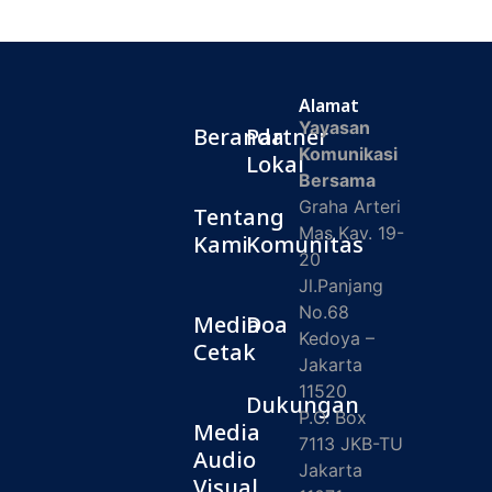
Alamat
Yayasan
Beranda
Partner
Komunikasi
Lokal
Bersama
Graha Arteri
Tentang
Mas Kav. 19-
Kami
Komunitas
20
Jl.Panjang
No.68
Media
Doa
Kedoya –
Cetak
Jakarta
11520
Dukungan
P.O. Box
Media
7113 JKB-TU
Audio
Jakarta
Visual