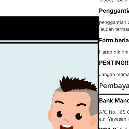
Pengganti
penggantian b
(
sudah terma
Form berl
Harap dikirim
PENTING!!
Jangan memas
Pembaya
Bank Mand
A/C No. 165
a.n. Yayasan