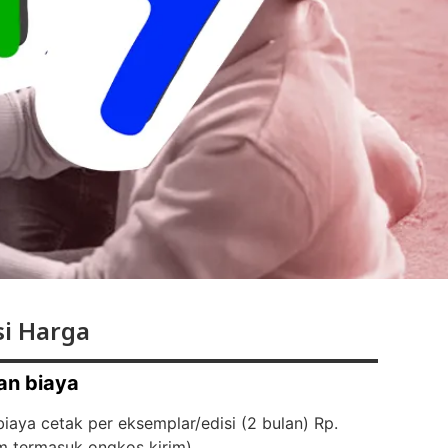
i Harga
an biaya
iaya cetak per eksemplar/edisi (2 bulan) Rp.
m termasuk ongkos kirim)