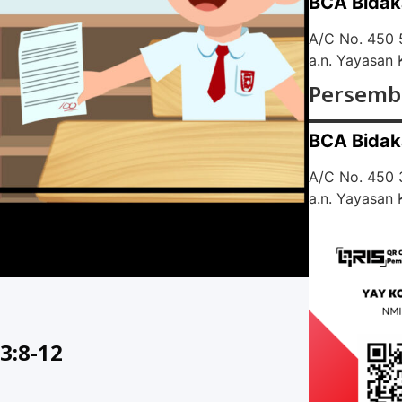
BCA Bidak
A/C No. 450
a.n. Yayasan
Persemb
BCA Bidak
A/C No. 450
a.n. Yayasan
3:8-12