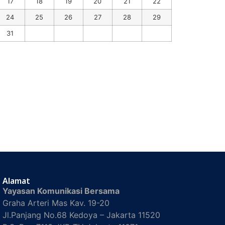
17
18
19
20
21
22
24
25
26
27
28
29
31
Alamat
Yayasan Komunikasi Bersama
Graha Arteri Mas Kav. 19-20
Jl.Panjang No.68 Kedoya – Jakarta 11520