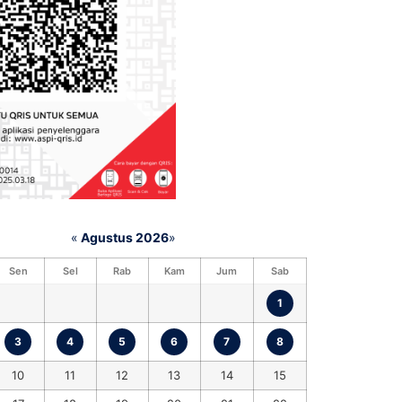
«
Agustus 2026
»
Sen
Sel
Rab
Kam
Jum
Sab
1
3
4
5
6
7
8
10
11
12
13
14
15