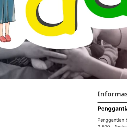
Informas
Pengganti
Penggantian b
9.500,- (
belu