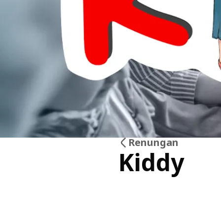
Renungan
Kiddy
13
Mei