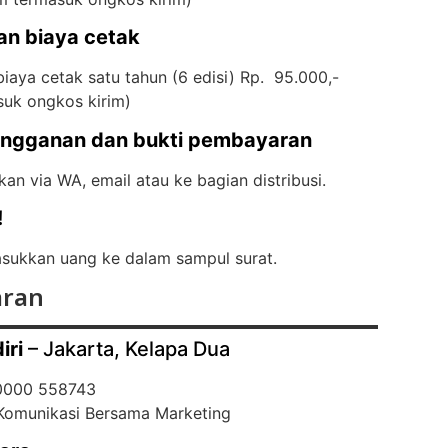
an biaya cetak
iaya cetak satu tahun (6 edisi) Rp. 95.000,-
suk ongkos kirim)
angganan dan bukti pembayaran
kan via WA, email atau ke bagian distribusi.
!
ukkan uang ke dalam sampul surat.
ran
iri
– Jakarta, Kelapa Dua
 0000 558743
 Komunikasi Bersama Marketing