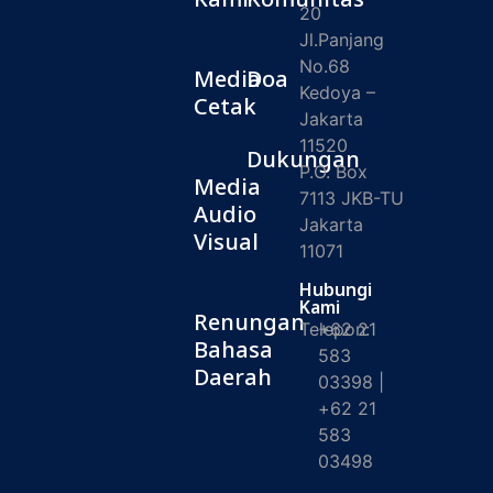
20
Jl.Panjang
No.68
Media
Doa
Kedoya –
Cetak
Jakarta
11520
Dukungan
P.O. Box
Media
7113 JKB-TU
Audio
Jakarta
Visual
11071
Hubungi
Kami
Renungan
Telepon:
+62 21
Bahasa
583
Daerah
03398 |
+62 21
583
03498