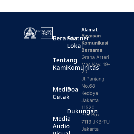
Alamat
Yayasan
Beranda
Partner
Komunikasi
Lokal
Bersama
Graha Arteri
Tentang
Mas Kav. 19-
Kami
Komunitas
20
Jl.Panjang
No.68
Media
Doa
Kedoya –
Cetak
Jakarta
11520
Dukungan
P.O. Box
Media
7113 JKB-TU
Audio
Jakarta
Visual