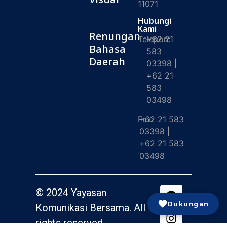
11071
Hubungi
Kami
Renungan
Telepon:
+62 21
Bahasa
583
Daerah
03398 |
+62 21
583
03498
Fax:
+62 21 583
03398 |
+62 21 583
03498
© 2024 Yayasan
Dukungan
Komunikasi Bersama. All
rights reserved.