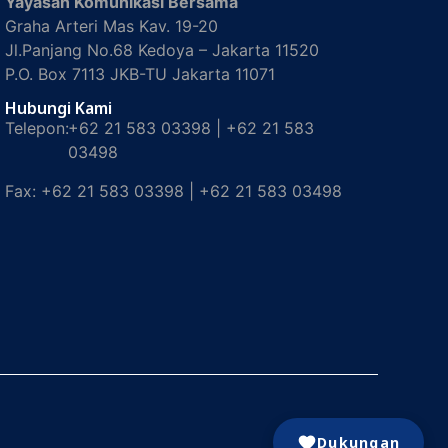
Yayasan Komunikasi Bersama
Graha Arteri Mas Kav. 19-20
Jl.Panjang No.68 Kedoya – Jakarta 11520
P.O. Box 7113 JKB-TU Jakarta 11071
Hubungi Kami
Telepon:
+62 21 583 03398 | +62 21 583
03498
Fax:
+62 21 583 03398 | +62 21 583 03498
Dukungan