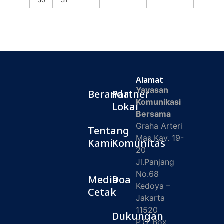
30
31
Alamat
Yayasan
Beranda
Partner
Komunikasi
Lokal
Bersama
Graha Arteri
Tentang
Mas Kav. 19-
Kami
Komunitas
20
Jl.Panjang
No.68
Media
Doa
Kedoya –
Cetak
Jakarta
11520
Dukungan
P.O. Box