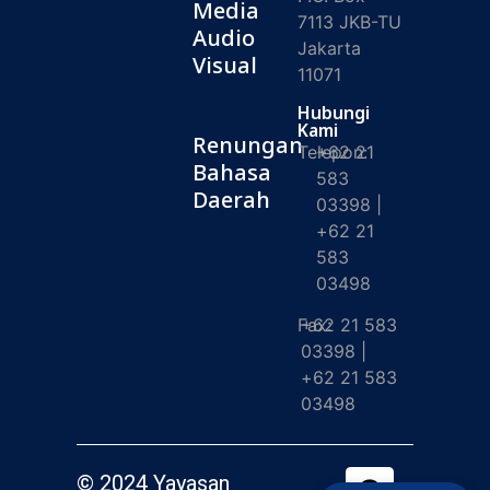
Media
7113 JKB-TU
Audio
Jakarta
Visual
11071
Hubungi
Kami
Renungan
Telepon:
+62 21
Bahasa
583
Daerah
03398 |
+62 21
583
03498
Fax:
+62 21 583
03398 |
+62 21 583
03498
© 2024 Yayasan