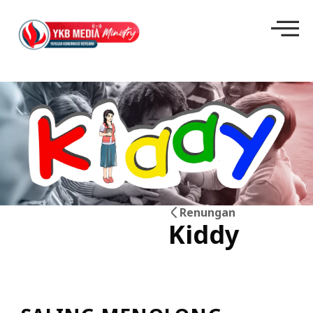
Renungan
Kiddy
10
Jun