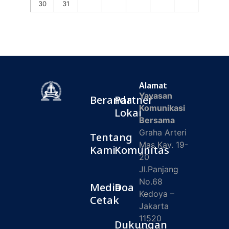
30
31
Alamat
Yayasan
Beranda
Partner
Komunikasi
Lokal
Bersama
Graha Arteri
Tentang
Mas Kav. 19-
Kami
Komunitas
20
Jl.Panjang
No.68
Media
Doa
Kedoya –
Cetak
Jakarta
11520
Dukungan