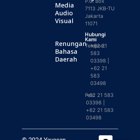
P.O. Box
Media
7113 JKB-TU
Audio
Jakarta
Visual
11071
Hubungi
Kami
Renungan
Telepon:
+62 21
Bahasa
583
Daerah
03398 |
+62 21
583
03498
Fax:
+62 21 583
03398 |
+62 21 583
03498