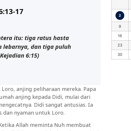
6:13-17
2
9
16
era itu: tiga ratus hasta
23
 lebarnya, dan tiga puluh
(Kejadian 6:15)
30
oro, anjing peliharaan mereka. Papa
ah anjing kepada Didi, mulai dari
gecatnya. Didi sangat antusias. Ia
s dan nyaman untuk Loro.
 Ketika Allah meminta Nuh membuat