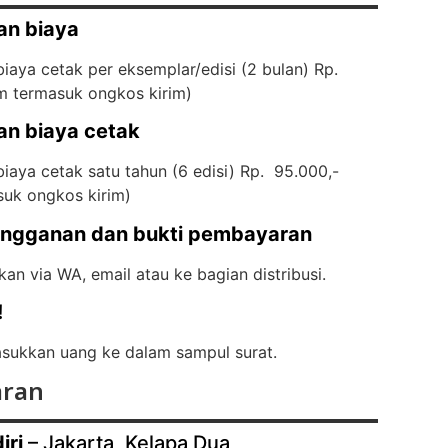
an biaya
iaya cetak per eksemplar/edisi (2 bulan) Rp.
m termasuk ongkos kirim)
an biaya cetak
iaya cetak satu tahun (6 edisi) Rp. 95.000,-
suk ongkos kirim)
angganan dan bukti pembayaran
kan via WA, email atau ke bagian distribusi.
!
ukkan uang ke dalam sampul surat.
ran
iri
– Jakarta, Kelapa Dua