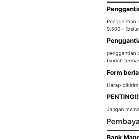
Pengganti
Penggantian b
9.500,- (
belu
Pengganti
penggantian b
(
sudah terma
Form berl
Harap dikirim
PENTING!!
Jangan memas
Pembaya
Bank Mand