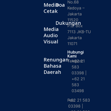
No.68
Media
Doa
Kedoya –
Cetak
Jakarta
11520
Dukungan
P.O. Box
Media
7113 JKB-TU
Audio
Jakarta
Visual
11071
Hubungi
Kami
Renungan
Telepon:
+62 21
Bahasa
583
Daerah
03398 |
+62 21
583
03498
Fax:
+62 21 583
03398 |