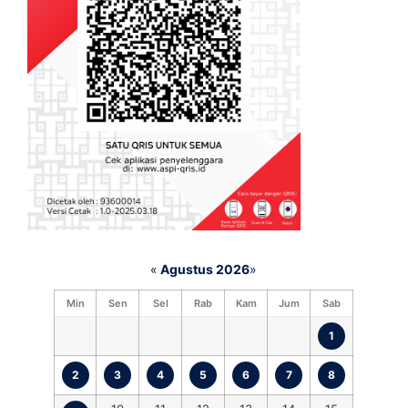
«
Agustus 2026
»
Min
Sen
Sel
Rab
Kam
Jum
Sab
1
2
3
4
5
6
7
8