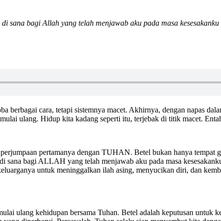
 di sana
bagi Allah yang telah menjawab aku pada masa kesesakanku d
a berbagai cara, tetapi sistemnya macet. Akhirnya, dengan napas dal
ai ulang. Hidup kita kadang seperti itu, terjebak di titik macet. Enta
 perjumpaan pertamanya dengan TUHAN. Betel bukan hanya tempat geo
 di sana bagi ALLAH yang telah menjawab aku pada masa kesesakanku d
 keluarganya untuk meninggalkan ilah asing, menyucikan diri, dan k
ulai ulang kehidupan bersama Tuhan. Betel adalah keputusan untuk k