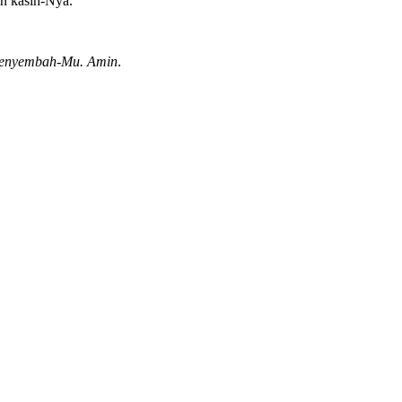
an kasih-Nya.
 menyembah-Mu. Amin
.