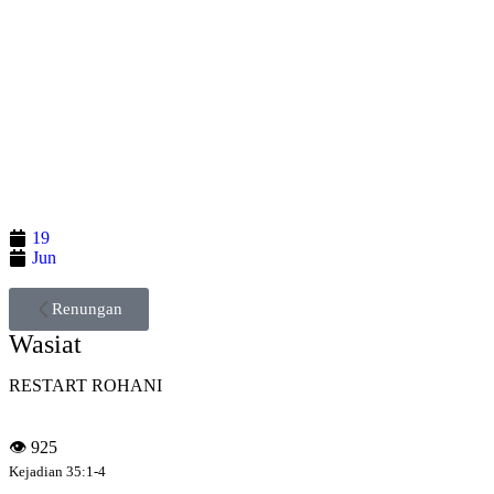
19
Jun
Renungan
Wasiat
RESTART ROHANI
👁
925
Kejadian 35:1-4