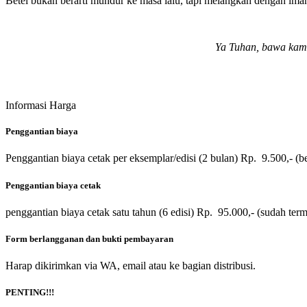
Betel bukan berarti mundur ke masa lalu, tapi melangkah dengan ima
Ya Tuhan, bawa kami
Informasi Harga
Penggantian biaya
Penggantian biaya cetak per eksemplar/edisi (2 bulan) Rp. 9.500,- (
b
Penggantian biaya cetak
penggantian biaya cetak satu tahun (6 edisi) Rp. 95.000,- (
sudah term
Form berlangganan dan bukti pembayaran
Harap dikirimkan via WA, email atau ke bagian distribusi.
PENTING!!!