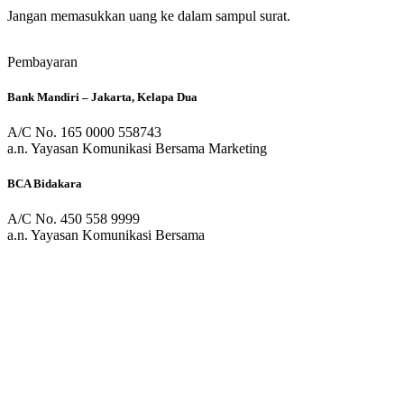
Jangan memasukkan uang ke dalam sampul surat.
Pembayaran
Bank Mandiri
– Jakarta, Kelapa Dua
A/C No. 165 0000 558743
a.n. Yayasan Komunikasi Bersama Marketing
BCA Bidakara
A/C No. 450 558 9999
a.n. Yayasan Komunikasi Bersama
Persembahan Kasih
BCA Bidakara
A/C No. 450 305 2990
a.n. Yayasan Komunikasi Bersama