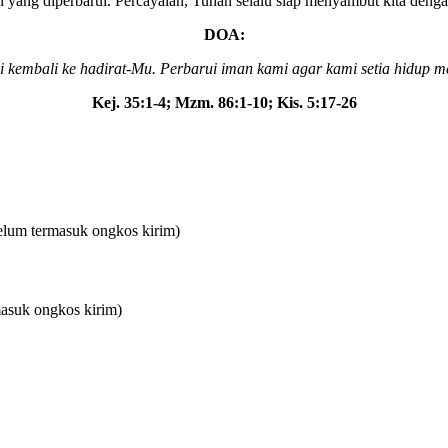
n yang diperbarui. Percayalah, Tuhan selalu siap menyambut kita deng
DOA:
 kembali ke hadirat-Mu. Perbarui iman kami agar kami setia hidup
Kej. 35:1-4; Mzm. 86:1-10; Kis. 5:17-26
elum termasuk ongkos kirim)
asuk ongkos kirim)