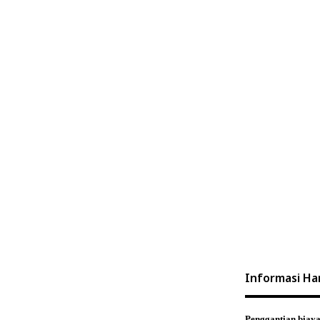
Informasi Ha
Penggantian biay