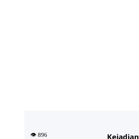
👁
896
Kejadian