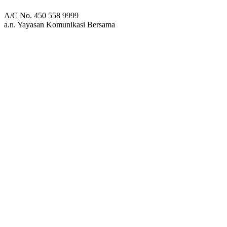
A/C No. 450 558 9999
a.n. Yayasan Komunikasi Bersama
Persembahan Kasih
BCA Bidakara
A/C No. 450 305 2990
a.n. Yayasan Komunikasi Bersama
Min
Sen
2
3