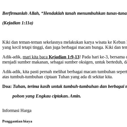
Berfirmanlah
Allah,
“Hendaklah tanah menumbuhkan tunas-tun
(Kejadian 1:11a)
Kiki dan teman-teman sekelasnya melakukan karya wisata ke Kebun
yang kecil tetapi tinggi, dan juga berbagai macam bunga. Kiki dan
Adik-adik,
mari kita baca
Kejadian 1:9-13
! Pada hari ke-3, bersam
menjadi sumber makanan, sebagai sumber oksigen, untuk berteduh, da
Adik-adik, kita pasti pernah melihat berbagai macam tumbuhan sepe
atas tumbuh-tumbuhan ciptaan Tuhan yang ada di sekitar kita.
Doa:
Tuhan,
terima
kasih
untuk
tumbuh-tumbuhan
dan
berbagai
pohon yang Engkau ciptakan. Amin.
Informasi Harga
Penggantian biaya