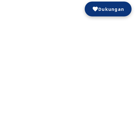
Dukungan
Jum
Sab
1
7
8