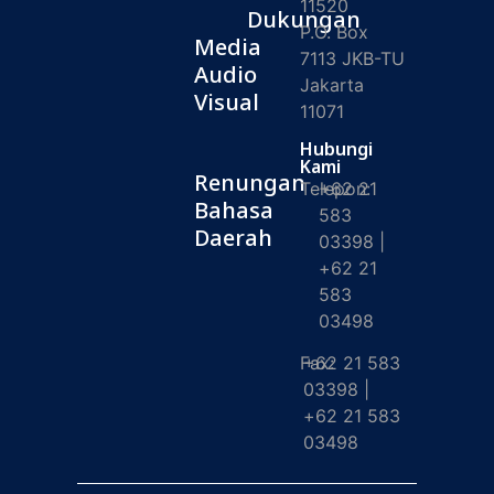
11520
Dukungan
P.O. Box
Media
7113 JKB-TU
Audio
Jakarta
Visual
11071
Hubungi
Kami
Renungan
Telepon:
+62 21
Bahasa
583
Daerah
03398 |
+62 21
583
03498
Fax:
+62 21 583
03398 |
+62 21 583
03498