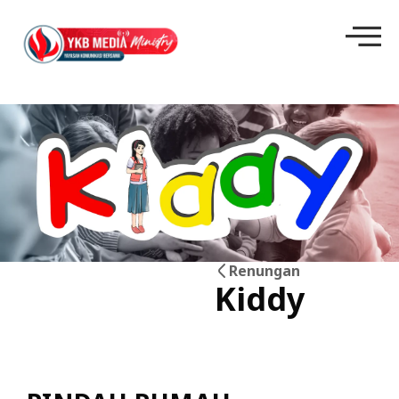
Renungan
Kiddy
30
Jun