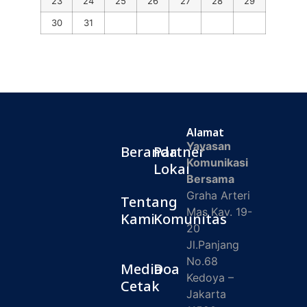
23
24
25
26
27
28
29
30
31
Alamat
Yayasan
Beranda
Partner
Komunikasi
Lokal
Bersama
Graha Arteri
Tentang
Mas Kav. 19-
Kami
Komunitas
20
Jl.Panjang
No.68
Media
Doa
Kedoya –
Cetak
Jakarta