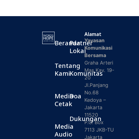
Alamat
Yayasan
Beranda
Partner
Komunikasi
Lokal
Bersama
Graha Arteri
Tentang
Mas Kav. 19-
Kami
Komunitas
20
Jl.Panjang
No.68
Media
Doa
Kedoya –
Cetak
Jakarta
11520
Dukungan
P.O. Box
Media
7113 JKB-TU
Audio
Jakarta