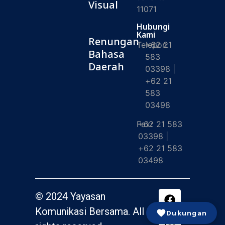
Visual
11071
Hubungi
Kami
Renungan
Telepon:
+62 21
Bahasa
583
Daerah
03398 |
+62 21
583
03498
Fax:
+62 21 583
03398 |
+62 21 583
03498
© 2024 Yayasan
Komunikasi Bersama. All
Dukungan