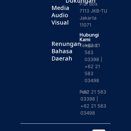
Dukungan
P.O. Box
Media
7113 JKB-TU
Audio
Jakarta
Visual
11071
Hubungi
Kami
Renungan
Telepon:
+62 21
Bahasa
583
Daerah
03398 |
+62 21
583
03498
Fax:
+62 21 583
03398 |
+62 21 583
03498