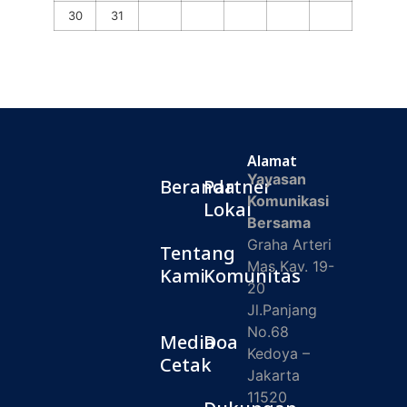
30
31
Alamat
Yayasan
Beranda
Partner
Komunikasi
Lokal
Bersama
Graha Arteri
Tentang
Mas Kav. 19-
Kami
Komunitas
20
Jl.Panjang
No.68
Media
Doa
Kedoya –
Cetak
Jakarta
11520