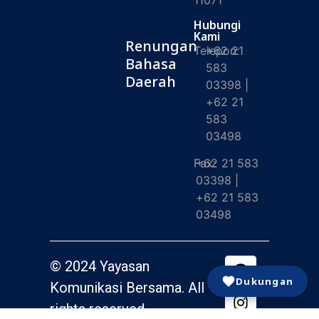
11071
Hubungi
Kami
Renungan
Telepon:
+62 21
Bahasa
583
Daerah
03398 |
+62 21
583
03498
Fax:
+62 21 583
03398 |
+62 21 583
03498
© 2024 Yayasan
Dukungan
Komunikasi Bersama. All
rights reserved.