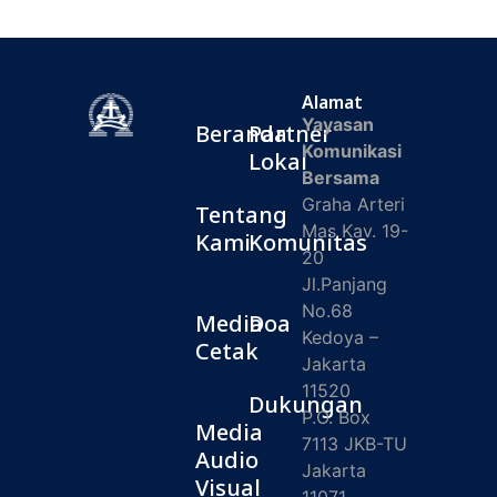
Alamat
Yayasan
Beranda
Partner
Komunikasi
Lokal
Bersama
Graha Arteri
Tentang
Mas Kav. 19-
Kami
Komunitas
20
Jl.Panjang
No.68
Media
Doa
Kedoya –
Cetak
Jakarta
11520
Dukungan
P.O. Box
Media
7113 JKB-TU
Audio
Jakarta
Visual