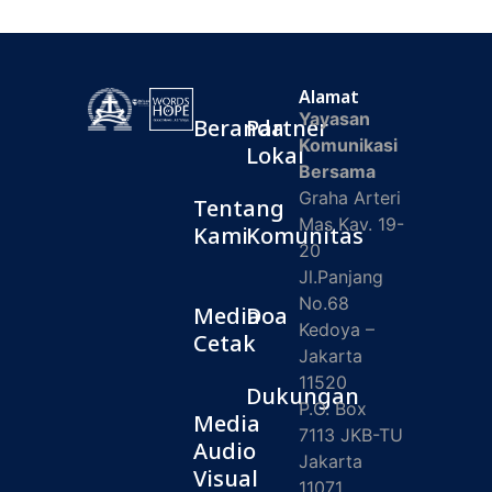
Alamat
Yayasan
Beranda
Partner
Komunikasi
Lokal
Bersama
Graha Arteri
Tentang
Mas Kav. 19-
Kami
Komunitas
20
Jl.Panjang
No.68
Media
Doa
Kedoya –
Cetak
Jakarta
11520
Dukungan
P.O. Box
Media
7113 JKB-TU
Audio
Jakarta
Visual
11071