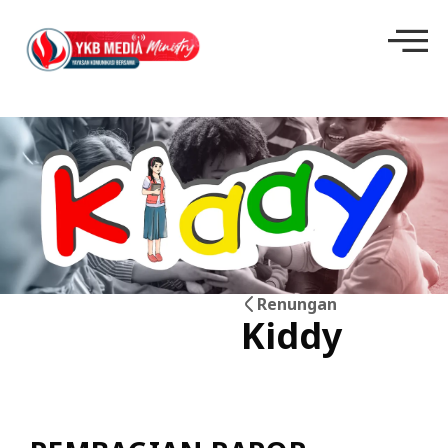
Renungan
Kiddy
27
Jun