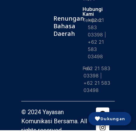
Hubungi
Kami
Renungan
Telepon:
+62 21
Bahasa
583
Daerah
03398 |
+62 21
583
03498
Fax:
+62 21 583
03398 |
+62 21 583
03498
© 2024 Yayasan
Dukungan
Komunikasi Bersama. All
rights reserved.