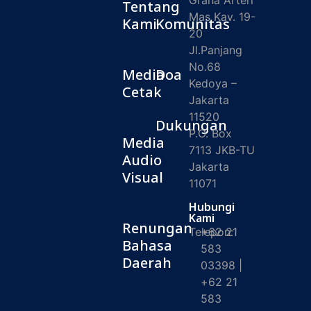
Graha Arteri
Tentang
Mas Kav. 19-
Kami
Komunitas
20
Jl.Panjang
No.68
Media
Doa
Kedoya –
Cetak
Jakarta
11520
Dukungan
P.O. Box
Media
7113 JKB-TU
Audio
Jakarta
Visual
11071
Hubungi
Kami
Renungan
Telepon:
+62 21
Bahasa
583
Daerah
03398 |
+62 21
583