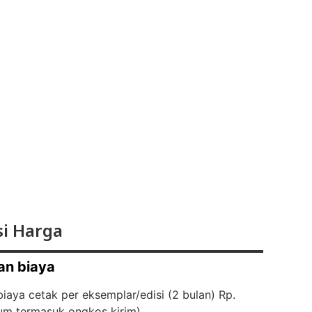
i Harga
an biaya
iaya cetak per eksemplar/edisi (2 bulan) Rp.
um termasuk ongkos kirim)