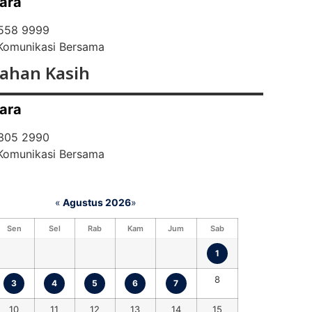
ara
 558 9999
 Komunikasi Bersama
ahan Kasih
ara
 305 2990
 Komunikasi Bersama
«
Agustus 2026
»
Sen
Sel
Rab
Kam
Jum
Sab
1
8
3
4
5
6
7
10
11
12
13
14
15