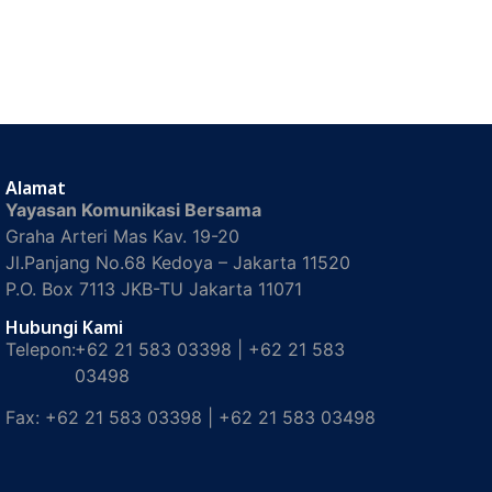
Alamat
Yayasan Komunikasi Bersama
Graha Arteri Mas Kav. 19-20
Jl.Panjang No.68 Kedoya – Jakarta 11520
P.O. Box 7113 JKB-TU Jakarta 11071
Hubungi Kami
Telepon:
+62 21 583 03398 | +62 21 583
03498
Fax:
+62 21 583 03398 | +62 21 583 03498