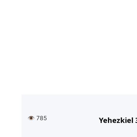
👁
785
Yehezkiel 