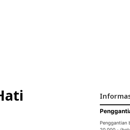
Hati
Informas
Pengganti
Penggantian b
20.000,- (
bel