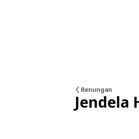
Renungan
Jendela 
04
Mar