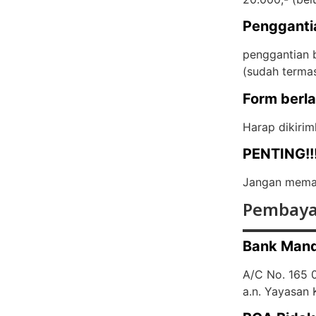
Pengganti
penggantian b
(
sudah terma
Form berl
Harap dikirim
PENTING!!
Jangan memas
Pembaya
Bank Mand
A/C No. 165
a.n. Yayasan