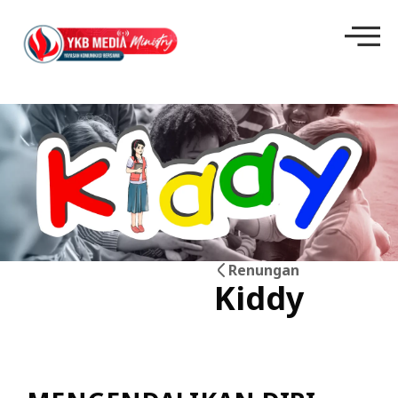
Renungan
Kiddy
27
Mei