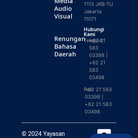
Media
7113 JKB-TU
Audio
Jakarta
Visual
11071
Hubungi
Kami
Renungan
Telepon:
+62 21
Bahasa
583
Daerah
03398 |
+62 21
583
03498
Fax:
+62 21 583
03398 |
+62 21 583
03498
© 2024 Yayasan