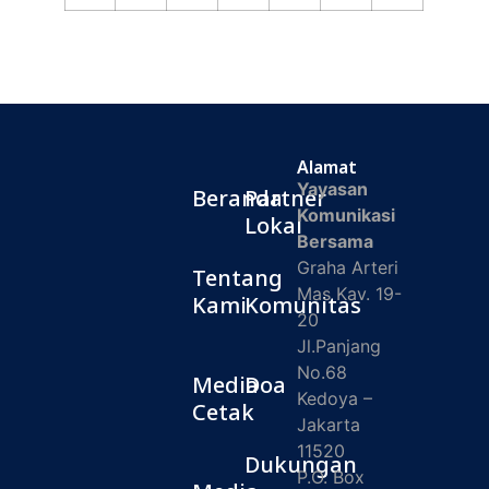
Alamat
Yayasan
Beranda
Partner
Komunikasi
Lokal
Bersama
Graha Arteri
Tentang
Mas Kav. 19-
Kami
Komunitas
20
Jl.Panjang
No.68
Media
Doa
Kedoya –
Cetak
Jakarta
11520
Dukungan
P.O. Box