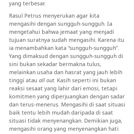
yang terbesar.
Rasul Petrus menyerukan agar kita
mengasihi dengan sungguh-sungguh. Ia
mengetahui bahwa jemaat yang menjadi
tujuan suratnya sudah mengasihi. Karena itu
ia menambahkan kata “sungguh-sungguh”.
Yang dimaksud dengan sungguh-sungguh di
sini bukan sekadar bermakna tulus,
melainkan usaha dan hasrat yang jauh lebih
tinggi atau
all out
. Kasih seperti ini bukan
reaksi sesaat yang lahir dari emosi, tetapi
komitmen yang diperjuangkan dengan sadar
dan terus-menerus. Mengasihi di saat situasi
baik tentu lebih mudah daripada di saat
situasi tidak menyenangkan. Demikian juga,
mengasihi orang yang menyenangkan hati