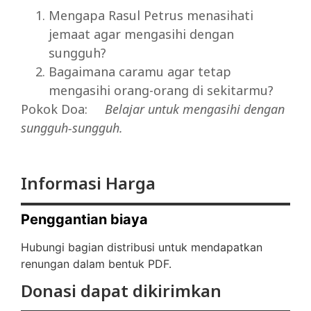
Mengapa Rasul Petrus menasihati
jemaat agar mengasihi dengan
sungguh?
Bagaimana caramu agar tetap
mengasihi orang-orang di sekitarmu?
Pokok Doa:
Belajar
untuk
mengasihi
dengan
sungguh-sungguh.
Informasi Harga
Penggantian biaya
Hubungi bagian distribusi untuk mendapatkan
renungan dalam bentuk PDF.
Donasi dapat dikirimkan