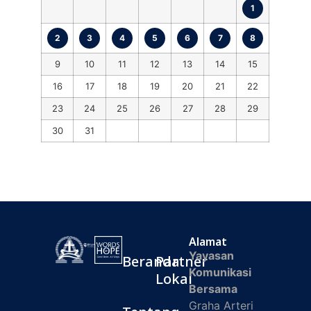
1
2
3
4
5
6
7
8
9
10
11
12
13
14
15
16
17
18
19
20
21
22
23
24
25
26
27
28
29
30
31
Alamat
Yayasan
Beranda
Partner
Komunikasi
Lokal
Bersama
Graha Arteri