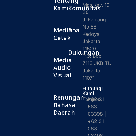
Tentang
Mas Kav. 19-
Kami
Komunitas
20
Jl.Panjang
No.68
Media
Doa
Kedoya –
Cetak
Jakarta
11520
Dukungan
P.O. Box
Media
7113 JKB-TU
Audio
Jakarta
Visual
11071
Hubungi
Kami
Renungan
Telepon:
+62 21
Bahasa
583
Daerah
03398 |
+62 21
583
03498