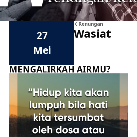
Renungan
Wasiat
27
Mei
MENGALIRKAH AIRMU?