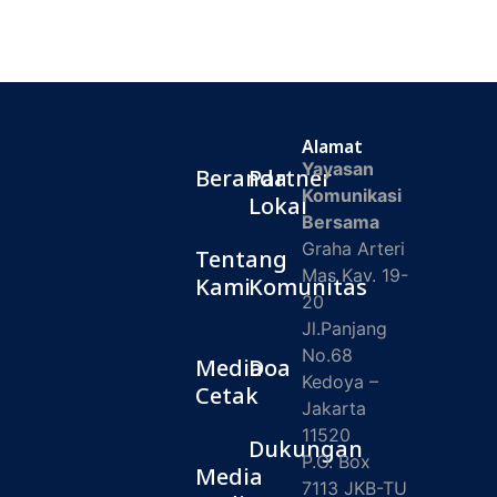
Alamat
Yayasan
Beranda
Partner
Komunikasi
Lokal
Bersama
Graha Arteri
Tentang
Mas Kav. 19-
Kami
Komunitas
20
Jl.Panjang
No.68
Media
Doa
Kedoya –
Cetak
Jakarta
11520
Dukungan
P.O. Box
Media
7113 JKB-TU