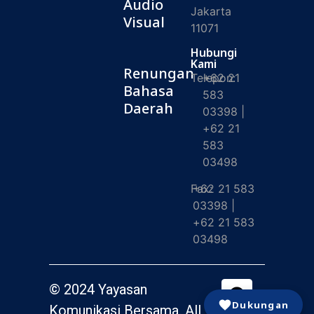
Audio
Jakarta
Visual
11071
Hubungi
Kami
Renungan
Telepon:
+62 21
Bahasa
583
Daerah
03398 |
+62 21
583
03498
Fax:
+62 21 583
03398 |
+62 21 583
03498
© 2024 Yayasan
Dukungan
Komunikasi Bersama. All