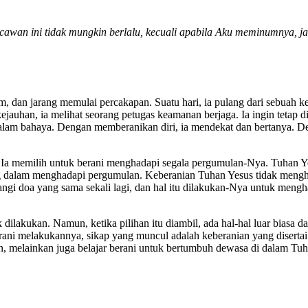
u cawan ini tidak mungkin berlalu, kecuali apabila Aku meminumnya, 
m, dan jarang memulai percakapan. Suatu hari, ia pulang dari sebuah ke
 kejauhan, ia melihat seorang petugas keamanan berjaga. Ia ingin teta
da dalam bahaya. Dengan memberanikan diri, ia mendekat dan bertanya. 
, Ia memilih untuk berani menghadapi segala pergumulan-Nya. Tuhan 
g dalam menghadapi pergumulan. Keberanian Tuhan Yesus tidak menghi
 doa yang sama sekali lagi, dan hal itu dilakukan-Nya untuk mengha
dilakukan. Namun, ketika pilihan itu diambil, ada hal-hal luar biasa 
ani melakukannya, sikap yang muncul adalah keberanian yang disertai ke
an, melainkan juga belajar berani untuk bertumbuh dewasa di dalam Tuh