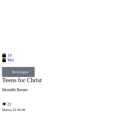
19
Mei
Renungan
Teens for Christ
Memilih Berani
👁
21
Matius 26:40-46