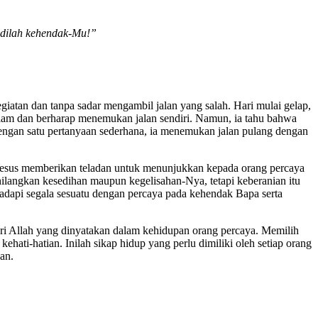
jadilah kehendak-Mu!”
giatan dan tanpa sadar mengambil jalan yang salah. Hari mulai gelap,
p diam dan berharap menemukan jalan sendiri. Namun, ia tahu bahwa
Dengan satu pertanyaan sederhana, ia menemukan jalan pulang dengan
Yesus memberikan teladan untuk menunjukkan kepada orang percaya
langkan kesedihan maupun kegelisahan-Nya, tetapi keberanian itu
dapi segala sesuatu dengan percaya pada kehendak Bapa serta
dari Allah yang dinyatakan dalam kehidupan orang percaya. Memilih
hati-hatian. Inilah sikap hidup yang perlu dimiliki oleh setiap orang
an.