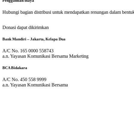
Penggantian biaya
Hubungi bagian distribusi untuk mendapatkan renungan dalam bentu
Donasi dapat dikirimkan
Bank Mandiri
– Jakarta, Kelapa Dua
A/C No. 165 0000 558743
a.n. Yayasan Komunikasi Bersama Marketing
BCA Bidakara
A/C No. 450 558 9999
a.n. Yayasan Komunikasi Bersama
Persembahan Kasih
BCA Bidakara
A/C No. 450 305 2990
a.n. Yayasan Komunikasi Bersama