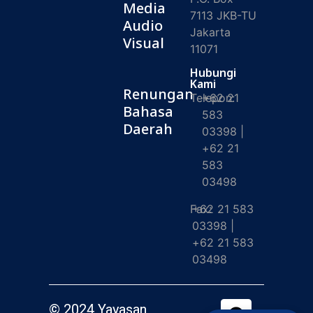
Media
7113 JKB-TU
Audio
Jakarta
Visual
11071
Hubungi
Kami
Renungan
Telepon:
+62 21
Bahasa
583
Daerah
03398 |
+62 21
583
03498
Fax:
+62 21 583
03398 |
+62 21 583
03498
© 2024 Yayasan