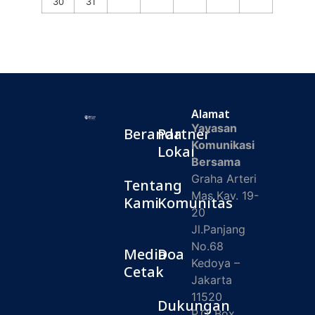
30
31
Alamat
Yayasan
Beranda
Partner
Komunikasi
Lokal
Bersama
Graha Arteri
Tentang
Mas Kav. 19-
Kami
Komunitas
20
Jl.Panjang
No.68
Media
Doa
Kedoya –
Cetak
Jakarta
11520
Dukungan
P.O. Box