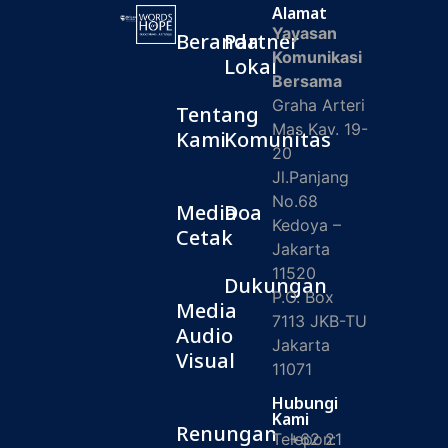
Alamat
Yayasan
Beranda
Partner
Komunikasi
Lokal
Bersama
Graha Arteri
Tentang
Mas Kav. 19-
Kami
Komunitas
20
Jl.Panjang
No.68
Media
Doa
Kedoya –
Cetak
Jakarta
11520
Dukungan
P.O. Box
Media
7113 JKB-TU
Audio
Jakarta
Visual
11071
Hubungi
Kami
Renungan
Telepon:
+62 21