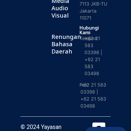
Media
7113 JKB-TU
Audio
Jakarta
Visual
11071
Hubungi
Kami
Renungan
Telepon:
+62 21
Bahasa
583
Daerah
03398 |
+62 21
583
03498
Fax:
+62 21 583
03398 |
+62 21 583
03498
© 2024 Yayasan