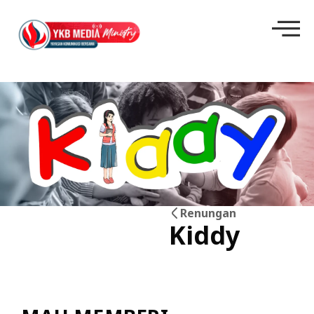
Renungan
Kiddy
26
Mei