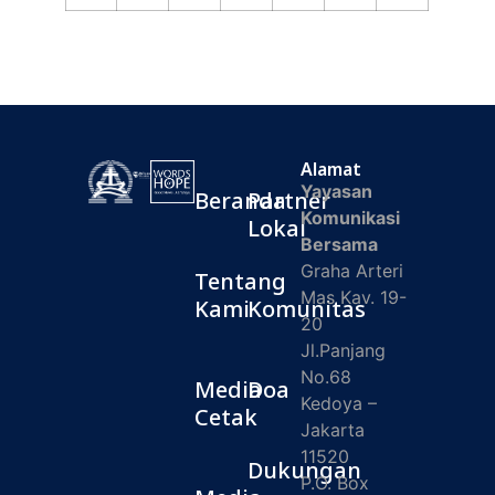
Alamat
Yayasan
Beranda
Partner
Komunikasi
Lokal
Bersama
Graha Arteri
Tentang
Mas Kav. 19-
Kami
Komunitas
20
Jl.Panjang
No.68
Media
Doa
Kedoya –
Cetak
Jakarta
11520
Dukungan
P.O. Box