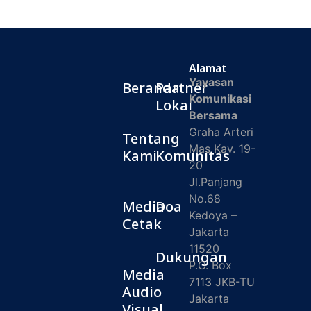
Alamat
Yayasan
Beranda
Partner
Komunikasi
Lokal
Bersama
Graha Arteri
Tentang
Mas Kav. 19-
Kami
Komunitas
20
Jl.Panjang
No.68
Media
Doa
Kedoya –
Cetak
Jakarta
11520
Dukungan
P.O. Box
Media
7113 JKB-TU
Audio
Jakarta
Visual