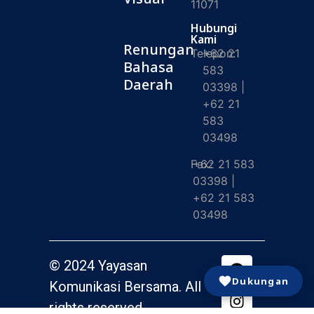
11071
Hubungi
Kami
Renungan
Telepon:
+62 21
Bahasa
583
Daerah
03398 |
+62 21
583
03498
Fax:
+62 21 583
03398 |
+62 21 583
03498
© 2024 Yayasan
Dukungan
Komunikasi Bersama. All
rights reserved.