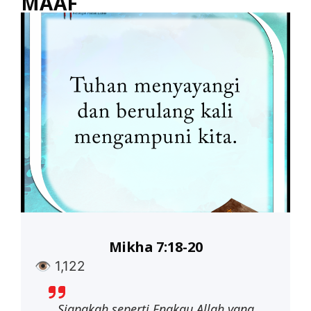
MAAF
Mikha 7:18-20
👁
1,122
Siapakah seperti Engkau Allah yang