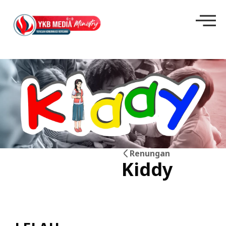
Renungan
Kiddy
08
Jun