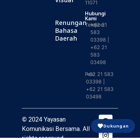
11071
Hubungi
Kami
Renungan
Telepon:
+62 21
Bahasa
583
Daerah
03398 |
+62 21
583
03498
Fax:
+62 21 583
03398 |
+62 21 583
03498
© 2024 Yayasan
Dukungan
Komunikasi Bersama. All
rights reserved.