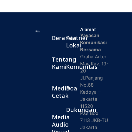
Alamat
Yayasan
Beranda
Partner
Komunikasi
Lokal
Bersama
Graha Arteri
Tentang
Mas Kav. 19-
Kami
Komunitas
20
Jl.Panjang
No.68
Media
Doa
Kedoya –
Cetak
Jakarta
11520
Dukungan
P.O. Box
Media
7113 JKB-TU
Audio
Jakarta
Visual